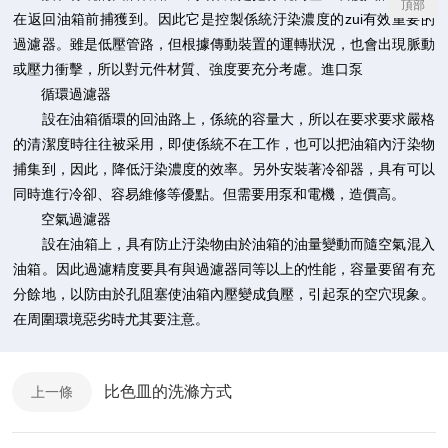
頂部
在返回油箱前捕獲到。因此它是控製係統汙染濃度的zui有效重要的
過濾器。雖是低壓管路，但根據傳動裝置的運轉狀況，也會出現脈動
或壓力衝擊，所以對元件材質、強度要充分考慮。進口泵
循環過濾器
設在油箱循環的回油路上，係統的容量大，所以在要求要求嚴格
的清潔度時往往被采用，即使係統不在工作，也可以把油箱內汙染物
捕集到，因此，降低汙染濃度的效率。另外安裝著冷卻器，具有可以
同時進行冷卻、容易維修等優點。但需要用泵和電機，造價高。
空氣過濾器
設在油箱上，具有防止汙染物由於油箱的油量變動而隨空氣混入
油箱。因此過濾精度要具有與過濾器同等以上的性能，容量要留有充
分餘地，以防由於孔阻塞使油箱內壓變成負壓，引起泵的空穴現象。
在周圍環境惡劣時尤其要注意。
比色皿的洗滌方式
上一條