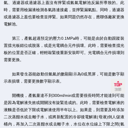
氣、過濾器或過濾器上蓋沒有擰緊或氫氣電解池反漏所導致的。此
時，需要用檢漏液檢測各氣路連接處，並擰緊漏氣點。同時，過濾器
或過濾器上蓋也要檢查並擰緊。如果問題仍然存在，應聯係廠家更換
電解池。
第三，產氫超過預定的壓力0.1MPa時，可能是由於自動跟蹤裝
置擋光板錯位或脫落，或是光電耦合元件損壞。此時，需要檢查擋光
板的位置是否正確，輕輕敲緊後重新安裝即可。光電耦合元件損壞則
需要更換。
如果發生器能啟動但氫氣的數顯顯示為0或黑屏，可能是數字顯
示表損壞，需要更換數字顯示表。
頂部
開機後，產氫量達不到300ml/min或需要很長時間才能達到可能
是因為電解液失效或開關沒有旋緊造成的。此時，需要檢查電解液的
液麵是否低於下限或電解液使用半年以上。如果是，則需要及時添加
二次蒸餾水或去離子水，或將新配置的冷卻後電解液(母液)倒人儲液
桶內，再加入二次蒸餾水或去離子水，水位在水位線上下限之間(氫