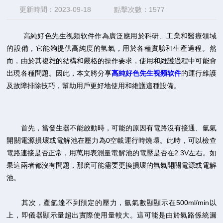
更新時間：2023-09-18
點擊次數：1577
高純好色先生视频软件作為廣泛應用於科研、工業和醫療領域
的設備，它能夠提供高純度的氫氣，用於各種實驗和生產過程。然
而，由於其複雜的結構和嚴格的操作要求，使用和維護過程中可能會
出現各種問題。因此，本文將分享
高純好色先生视频软件
的運行維護
及故障排除技巧，幫助用戶更好地使用和維護這種設備。
首先，當發生器不能啟動時，可能的原因有電路沒有接通、氫氣
開關電源損壞或電解池在壓力為0空載運行時燒壞。此時，可以檢查
電路連接是否正常，用萬用表測量電解池的電壓是否在2.3V左右。如
果這兩者都沒有問題，那麽可能需要更換損壞的氫氣開關電源或電解
池。
其次，產氫達不到預定的壓力，氫氣數顯顯示在500ml/min以
上，即儀器顯示量超出實際使用量較大。這可能是由於氣路係統漏