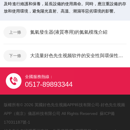
及時進行維護和保養，延長設備的使用壽命。同時，應注重設備的存
放和使用環境，避免陽光直射、高溫、潮濕等惡劣環境的影響。
氮氣發生器(液質專用)的氮氣模塊介紹
上一條
大流量好色先生视频软件的安全性與環保性評估
下一條
全國服務熱線：
0517-89893344
版權所有© 2026 英國好色先生视频APP科技有限公司-好色先生视频
APP（南京）儀器科技有限公司 All Rights Reserved
蘇ICP備
17031187號-1