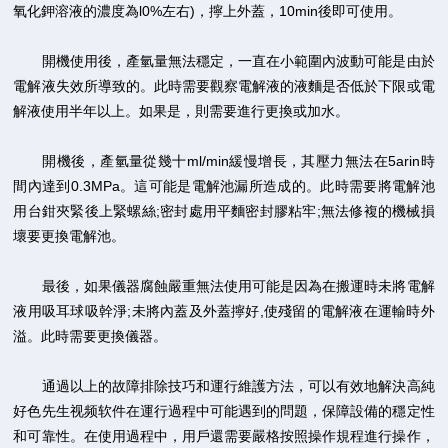
氧化鉀溶液的濃度為l0%左右)，擰上外蓋，10min後即可使用。
開機使用後，產氫量無法穩定，一直在小範圍內波動可能是由於
電解液失效所導致的。此時需要觀察電解液的液麵是否低於下限或電
解液使用半年以上。如果是，則需要進行更換或加水。
開機後，產氫量從幾十ml/min緩慢增長，其壓力無法在5arin時
間內達到0.3MPa。這可能是電解池漏所造成的。此時需要將電解池
用台鉗夾緊後上緊螺絲;密封處用平麵密封膠粘牢;無法修複的機械損
壞要更換電解池。
最後，如果儀器腐蝕嚴重無法使用可能是因為在搬運時未將電解
液用吸耳球吸幹淨;未將內蓋及外蓋擰好,使殘留的電解液在運輸時外
溢。此時需要更換儀器。
通過以上的故障排除技巧和運行維護方法，可以有效地解決高純
好色先生视频软件在運行過程中可能遇到的問題，保障設備的穩定性
和可靠性。在使用過程中，用戶還需要嚴格按照操作規程進行操作，