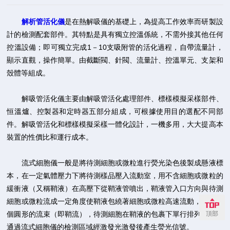
解析管活化儀
是在熱解吸儀的基礎上，為提高工作效率而研製設
計的檢測配套部件。其特點是具有獨立控溫係統，不需外接其他任何
控溫設備；即可獨立完成1－10支吸附管的活化過程，自帶流量計，
顯示直觀，操作簡單。由截斷閥、針閥、流量計、控溫單元、支架和
殼體等組成。
解吸管活化儀主要由解吸管活化處理部件、標樣模擬采樣部件、
恒溫爐、控製器和定時器五部分組成，可根據使用目的選配不同部
件。解吸管活化和標樣模擬采樣一體化設計，一機多用，大大提高本
裝置的性價比和運行成本。
流式細胞儀一般是將待測細胞或微粒進行熒光染色後製成懸液標
本，在一定氣體壓力下將待測樣品壓入流動室，用不含細胞或微粒的
緩衝液（又稱鞘液）在高壓下從鞘液管噴出，鞘液管入口方向與待測
細胞或微粒流成一定角度使鞘液包繞著細胞或微粒高速流動，形成一
頂部
個圓形的流束（即鞘流），待測細胞在鞘液的包裹下單行排列，依次
通過流式細胞儀的檢測區域經激發光激發後產生熒光信號。