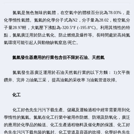
氮氣是無色無味的氣體，在空氣中的體積百分比為78.03%，是
化學惰性氣體。氮氣的化學分子式為N2，分子量為28.02，較空氣分
子量28.97輕，大氣壓下沸點為-320.5°F (-195.8°C)。利用其惰性的特
點，氮氣廣泛用於防止氧化、防止燃燒及爆炸等。長時間處於高純氮
氣環境可能引起人與動物缺氧窒息/死亡。
氮氣發生器應用的行業包含但不限於石油、天然氣
氮氣發生器廣泛運用於石油天然氣行業的以下方麵： 1)欠平衡
鑽井、完井 2)油氣三采， 提高油氣的采收率 3)油氣管道吹掃。
化工
化工好色先生污污下载生產、儲藏及運輸過程中經常需要用到化
學惰性的氮氣。氮氣在化工行業中被用作防燃、防潮及防氧化，廣泛
的應用於化學品的輸送、化工生產過程物料及催化劑的保護、化工好
色先生污污下载包裝的氮封、化工管道及容器的吹掃、化學好色先生