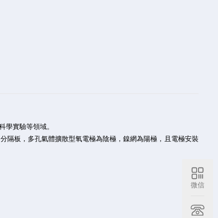
科學實驗等領域。
分隔板，多孔氣體擴散型氧電極為陰極，鎳網為陽極，且電極安裝
微信