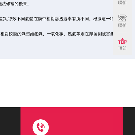
聯係
無法修複的後果。
異,導致不同氣體在膜中相對滲透速率有所不同。根據這一特性，
聯係
率相對較慢的氣體如氮氣、一氧化碳、氬氣等則在滯留側被富集，從
頂部