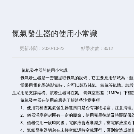
氮氣發生器的使用小常識
更新時間：2020-10-22
點擊次數：3912
氮氣發生器的使用小常識
氮氣發生器是一套能提取氮氣的設備，它主要應用領域為：航空
當采用電化學法製氮時，它可以製取純氮、氧氣等氣體。該設備
是采用硬支撐結構。該發生器可在氮、氧氣室壓差（1MPa）下
氮氣發生器在使用前應先了解這些注意事項：
1、使用前檢查氮氣發生器進風口是否有雜物堵塞，注意清理
2、儀器活塞密封圈有一定的壽命，使用完畢後請及時關閉儀
3、儀器使用一段時間後，電解液會逐漸減少，當電解液接近下
4、氮氣發生器切勿在未接空氣源時空載運行，否則會造成整