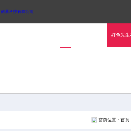
视频APP
好色先生污污下载中心
新聞資訊
好色先生
好色先生在线观看污文章
TECHNICAL ARTICLES
當前位置：
首頁