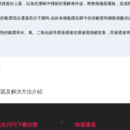
後蓋好上蓋，以免在運輸中殘留的電解液外溢，將整個儀器腐蝕，造成
氣體混合通過高分子膜時,由於各種氣體在膜中的溶解度和擴散係數的差
快的氣體和水、氧、二氧化碳等透過膜後在膜滲透側被富集，而滲透速
法
問題及解決方法介紹
先生污污下载分類
快速通道