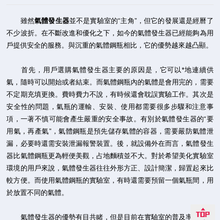
雖然
氣體發生器
並不是實驗室的“主角”，但它的發展還是經曆了
不少波折。在不斷改進和優化之下，如今的氣體發生器已經能夠為用
戶提供安全的服務。與沉重的氣體鋼瓶相比，它的優勢越來越凸顯。
首先，用戶選購氣體發生器主要的原因是，它可以*地連續供
氣，隨時可以開始或者結束。而氣體鋼瓶內的氣體是會用完的，需要
不定期充填更換。費時費力不說，有時候還會耽誤實驗工作。其次是
安全性的問題，氣瓶的運輸、安裝、使用都需要很多步驟和注意事
項，一著不慎可能會產生嚴重的安全事故。有別於氣體發生器的“要
用氣，再產氣”，氣體鋼瓶是預先儲存氣體的容器，需要嚴防氣體泄
漏，必要時還需安裝泄漏報警裝置。後，就設備外在而言，氣體發生
器比氣體鋼瓶更為輕便美觀，占地麵積並不大。對於希望美化實驗室
環境的用戶來說，氣體發生器往往外形方正、設計簡潔，歸置起來比
較方便。而使用氣體鋼瓶的實驗室，有時還需要預留一個氣瓶間，用
於放置不同的氣體。
氣體發生器的優勢有目共睹，但是目前在實驗室的普及率還不算